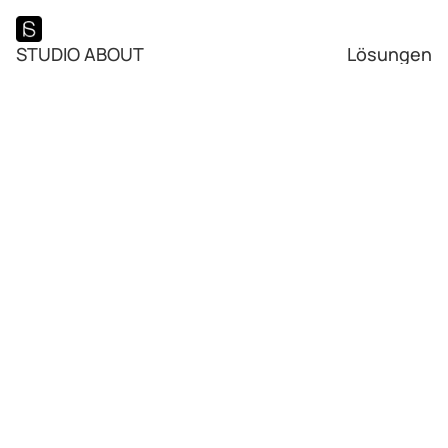
STUDIO ABOUT
Lösungen
I
c
h
b
i
n
J
o
c
h
e
n
M
o
t
r
u
k
,
I
n
n
e
n
a
r
c
h
i
t
e
k
t
u
n
d
G
r
ü
v
o
n
S
t
u
d
i
o
A
b
o
u
t
.